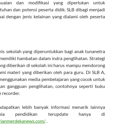
suaian dan modifikasi yang diperlukan untuk
han dan potensi peserta didik. SLB dibagi menjadi
uai dengan jenis kelainan yang dialami oleh peserta
nis sekolah yang diperuntukkan bagi anak tunanetra
memiliki hambatan dalam indra penglihatan. Strategi
ng diberikan di sekolah ini harus mampu mendorong
i materi yang diberikan oleh para guru. Di SLB A,
enggunakan media pembelajaran yang cocok untuk
an gangguan penglihatan, contohnya seperti buku
e recorder.
apatkan lebih banyak informasi menarik lainnya
nia pendidikan terupdate hanya di
rianmerdekanews.com/
.