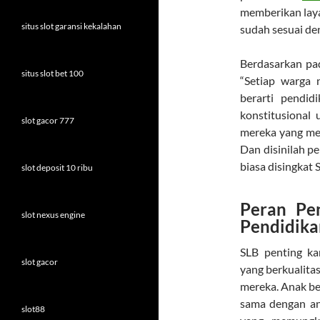
memberikan lay
situs slot garansi kekalahan
sudah sesuai de
Berdasarkan pa
situs slot bet 100
“Setiap warga 
berarti pendid
konstitusional 
slot gacor 777
mereka yang mem
Dan disinilah pe
biasa disingkat S
slot deposit 10 ribu
Peran Pe
slot nexus engine
Pendidika
SLB penting ka
slot gacor
yang berkualitas
mereka. Anak be
sama dengan an
slot88