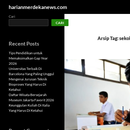
Cari
harianmerdekanews.com
Cari
CARI
Arsip Tag: seko
Recent Posts
Tips Pendidikan untuk
Memaksimalkan Gap Year
2026
Universitas Terbaik Di
Barcelona Yang Paling Unggul
Mengenai Jurusan Teknik
Bioproses Yang Harus Di
Ketahui
Daftar Wisata Bersejarah
Museum Jakarta Favorit 2026
Keunggulan Kuliah Di Italia
Yang Harus Di Ketahui