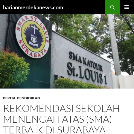
Cari
harianmerdekanews.com
LANGSUNG
MENU
KE
UTAMA
ISI
BERITA
,
PENDIDIKAN
REKOMENDASI SEKOLAH
MENENGAH ATAS (SMA)
TERBAIK DI SURABAYA