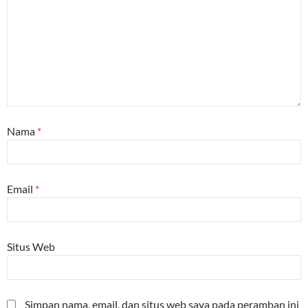
Nama
*
Email
*
Situs Web
Simpan nama, email, dan situs web saya pada peramban ini