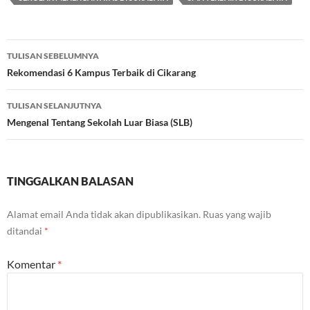
Navigasi
TULISAN SEBELUMNYA
Tulisan
Rekomendasi 6 Kampus Terbaik di Cikarang
TULISAN SELANJUTNYA
Mengenal Tentang Sekolah Luar Biasa (SLB)
TINGGALKAN BALASAN
Alamat email Anda tidak akan dipublikasikan.
Ruas yang wajib
ditandai
*
Komentar
*