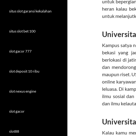
untuk bepergian
heran kalau bek
situs slot garansi kekalahan
untuk melanjutk
situs slot bet 100
Universit
Kampus satya n
slot gacor 777
bekasi yang ja
berlokasi di jat
dan mendorong 
slot deposit 10 ribu
maupun riset. US
online karyawan
leluasa. Di kamp
slot nexus engine
ilmu sosial dan 
dan ilmu kelauta
slot gacor
Universit
slot88
Kalau kamu men