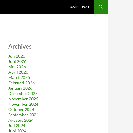
LANGSUNG KE ISI
SAMPLE PAGE
Archives
Juli 2026
Juni 2026
Mei 2026
April 2026
Maret 2026
Februari 2026
Januari 2026
Desember 2025
November 2025
November 2024
Oktober 2024
September 2024
Agustus 2024
Juli 2024
Juni 2024