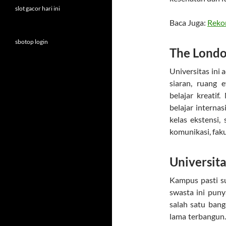
slot gacor hari ini
Baca Juga:
Rekom
sbotop login
The Londo
Universitas ini 
siaran, ruang 
belajar kreatif
belajar interna
kelas ekstensi,
komunikasi, faku
Universit
Kampus pasti s
swasta ini puny
salah satu bang
lama terbangun. 