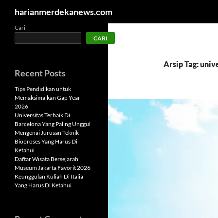
Cari
harianmerdekanews.com
Cari
CARI
Arsip Tag: univ
Recent Posts
Tips Pendidikan untuk
Memaksimalkan Gap Year
2026
Universitas Terbaik Di
Barcelona Yang Paling Unggul
Mengenai Jurusan Teknik
Bioproses Yang Harus Di
Ketahui
Daftar Wisata Bersejarah
Museum Jakarta Favorit 2026
Keunggulan Kuliah Di Italia
Yang Harus Di Ketahui