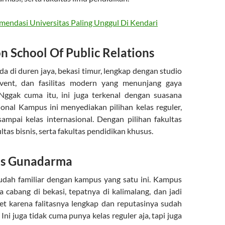
endasi Universitas Paling Unggul Di Kendari
n School Of Public Relations
ada di duren jaya, bekasi timur, lengkap dengan studio
event, dan fasilitas modern yang menunjang gaya
. Nggak cuma itu, ini juga terkenal dengan suasana
sional Kampus ini menyediakan pilihan kelas reguler,
 sampai kelas internasional. Dengan pilihan fakultas
ltas bisnis, serta fakultas pendidikan khusus.
as Gunadarma
udah familiar dengan kampus yang satu ini. Kampus
a cabang di bekasi, tepatnya di kalimalang, dan jadi
et karena falitasnya lengkap dan reputasinya sudah
Ini juga tidak cuma punya kelas reguler aja, tapi juga