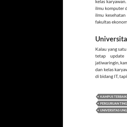
kelas karyawan. 
ilmu komputer da
ilmu kesehatan 
fakultas ekonomi
Universit
Kalau yang satu
tetap update
jatiwaringin, ka
dan kelas karya
di bidang IT, ta
KAMPUS TERBAIK
PERGURUAN TING
UNIVERSITAS UNG