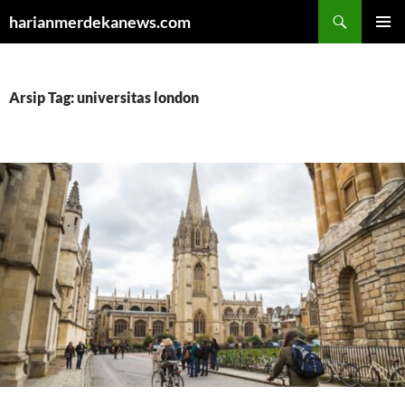
Cari
harianmerdekanews.com
LANGSUNG
MENU
KE
UTAMA
ISI
Arsip Tag: universitas london