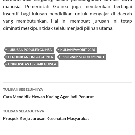
manusia. Pemerintah Guinea juga memberikan berbagai
insentif bagi lulusan pendidikan untuk mengajar di daerah
yang membutuhkan. Hal ini membuat jurusan ini tetap
diminati meskipun tidak selalu menjadi pilihan utama.
JURUSAN POPULER GUINEA
KULIAH FAVORIT 2026
PENDIDIKAN TINGGI GUINEA
PROGRAM STUDI DIMINATI
UNIVERSITAS TERBAIK GUINEA
Navigasi
TULISAN SEBELUMNYA
Tulisan
Cara Mendidik Hewan Kucing Agar Jadi Penurut
TULISAN SELANJUTNYA
Prospek Kerja Jurusan Kesehatan Masyarakat