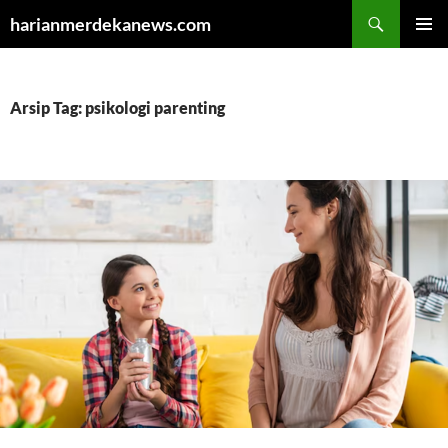
Cari
harianmerdekanews.com
LANGSUNG
MENU
KE
UTAMA
ISI
Arsip Tag: psikologi parenting