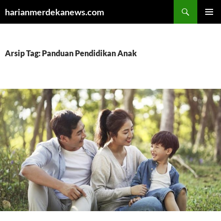
Cari
harianmerdekanews.com
LANGSUNG
MENU
KE
UTAMA
ISI
Arsip Tag: Panduan Pendidikan Anak