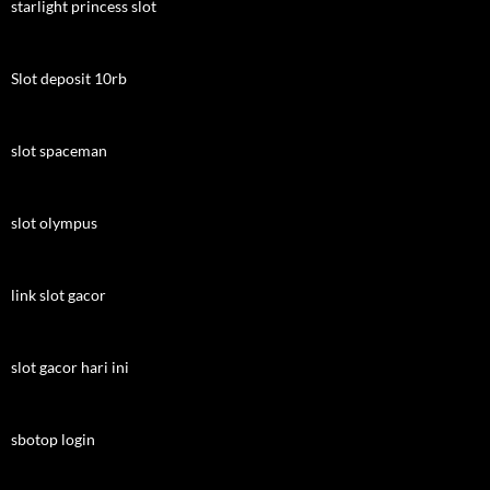
starlight princess slot
Slot deposit 10rb
slot spaceman
slot olympus
link slot gacor
slot gacor hari ini
sbotop login