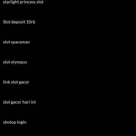
starlight princess slot
Slot deposit 10rb
slot spaceman
slot olympus
link slot gacor
slot gacor hari ini
sbotop login