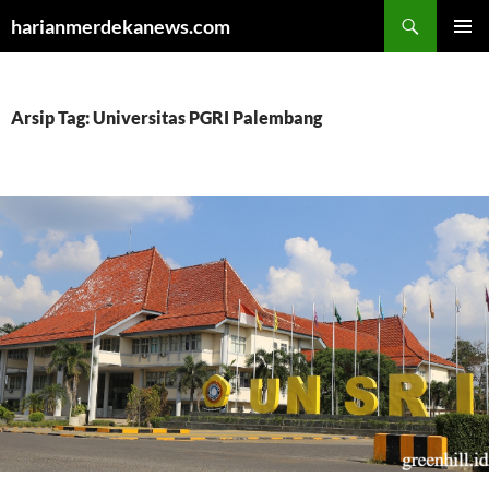
Cari
harianmerdekanews.com
LANGSUNG
MENU
KE
UTAMA
ISI
Arsip Tag: Universitas PGRI Palembang