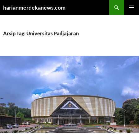
Cari
harianmerdekanews.com
LANGSUNG
MENU
KE
UTAMA
ISI
Arsip Tag: Universitas Padjajaran