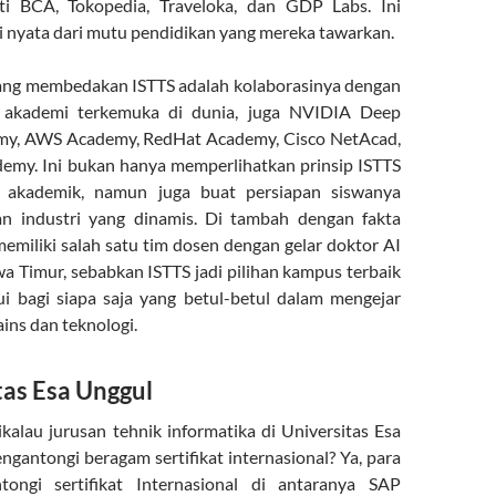
ti BCA, Tokopedia, Traveloka, dan GDP Labs. Ini
i nyata dari mutu pendidikan yang mereka tawarkan.
yang membedakan ISTTS adalah kolaborasinya dengan
u akademi terkemuka di dunia, juga NVIDIA Deep
my, AWS Academy, RedHat Academy, Cisco NetAcad,
emy. Ini bukan hanya memperlihatkan prinsip ISTTS
n akademik, namun juga buat persiapan siswanya
n industri yang dinamis. Di tambah dengan fakta
miliki salah satu tim dosen dengan gelar doktor AI
wa Timur, sebabkan ISTTS jadi pilihan kampus terbaik
i bagi siapa saja yang betul-betul dalam mengejar
ains dan teknologi.
tas Esa Unggul
kalau jurusan tehnik informatika di Universitas Esa
ngantongi beragam sertifikat internasional? Ya, para
ongi sertifikat Internasional di antaranya SAP