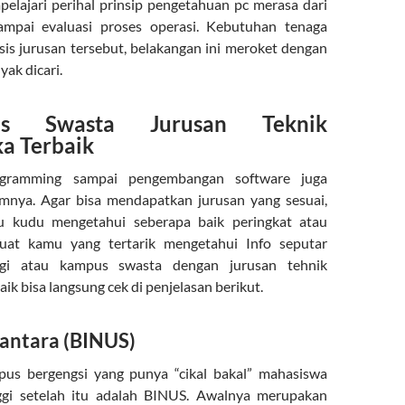
lajari perihal prinsip pengetahuan pc merasa dari
ampai evaluasi proses operasi. Kebutuhan tenaga
sis jurusan tersebut, belakangan ini meroket dengan
yak dicari.
itas Swasta Jurusan Teknik
ka Terbaik
rogramming sampai pengembangan software juga
amnya. Agar bisa mendapatkan jurusan yang sesuai,
u kudu mengetahui seberapa baik peringkat atau
Buat kamu yang tertarik mengetahui Info seputar
ggi atau kampus swasta dengan jurusan tehnik
aik bisa langsung cek di penjelasan berikut.
santara (BINUS)
pus bergengsi yang punya “cikal bakal” mahasiswa
nggi setelah itu adalah BINUS. Awalnya merupakan