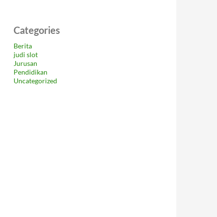
Categories
Berita
judi slot
Jurusan
Pendidikan
Uncategorized