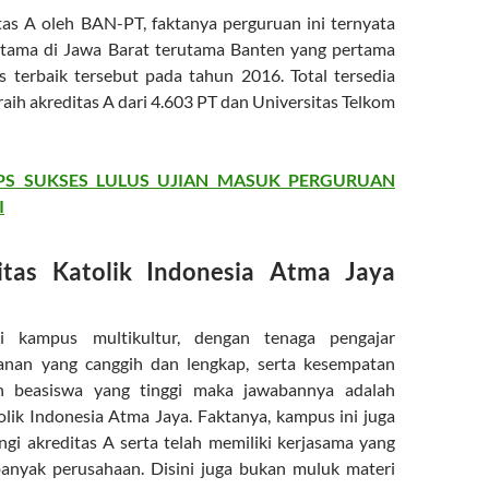
tas A oleh BAN-PT, faktanya perguruan ini ternyata
rtama di Jawa Barat terutama Banten yang pertama
s terbaik tersebut pada tahun 2016. Total tersedia
aih akreditas A dari 4.603 PT dan Universitas Telkom
PS SUKSES LULUS UJIAN MASUK PERGURUAN
I
sitas Katolik Indonesia Atma Jaya
i kampus multikultur, dengan tenaga pengajar
ayanan yang canggih dan lengkap, serta kesempatan
n beasiswa yang tinggi maka jawabannya adalah
olik Indonesia Atma Jaya. Faktanya, kampus ini juga
gi akreditas A serta telah memiliki kerjasama yang
anyak perusahaan. Disini juga bukan muluk materi