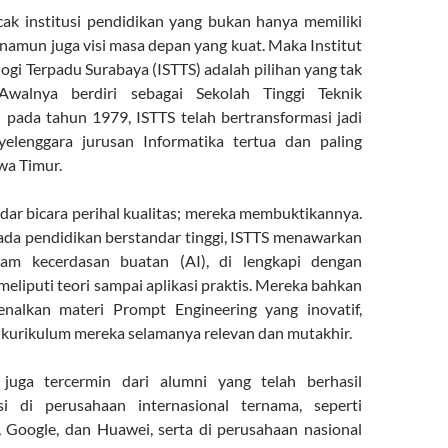
ak institusi pendidikan yang bukan hanya memiliki
 namun juga visi masa depan yang kuat. Maka Institut
ogi Terpadu Surabaya (ISTTS) adalah pilihan yang tak
 Awalnya berdiri sebagai Sekolah Tinggi Teknik
 pada tahun 1979, ISTTS telah bertransformasi jadi
yelenggara jurusan Informatika tertua dan paling
wa Timur.
adar bicara perihal kualitas; mereka membuktikannya.
da pendidikan berstandar tinggi, ISTTS menawarkan
lam kecerdasan buatan (AI), di lengkapi dengan
eliputi teori sampai aplikasi praktis. Mereka bahkan
nalkan materi Prompt Engineering yang inovatif,
 kurikulum mereka selamanya relevan dan mutakhir.
 juga tercermin dari alumni yang telah berhasil
i di perusahaan internasional ternama, seperti
 Google, dan Huawei, serta di perusahaan nasional