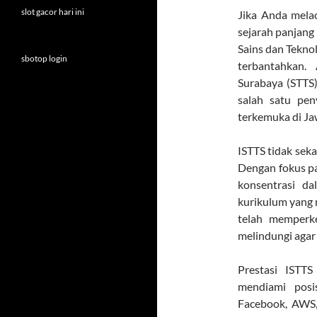
slot gacor hari ini
Jika Anda melac
sejarah panjang
Sains dan Teknol
sbotop login
terbantahkan.
Surabaya (STTS)
salah satu pen
terkemuka di Ja
ISTTS tidak sek
Dengan fokus pa
konsentrasi da
kurikulum yang m
telah memperke
melindungi agar
Prestasi ISTTS
mendiami posis
Facebook, AWS,