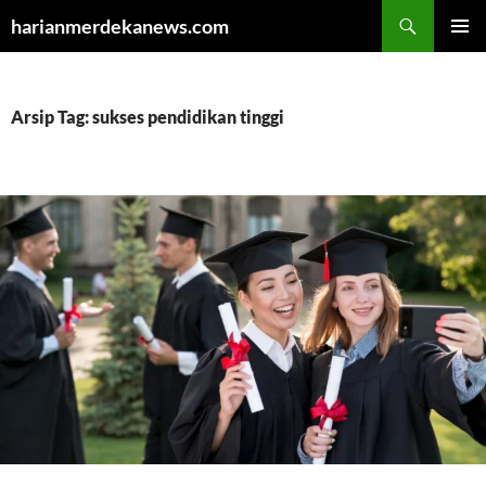
Cari
harianmerdekanews.com
LANGSUNG
MENU
KE
UTAMA
ISI
Arsip Tag: sukses pendidikan tinggi