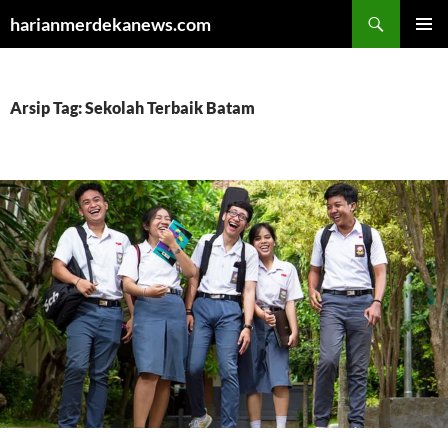
Cari
harianmerdekanews.com
LANGSUNG
MENU
KE
UTAMA
ISI
Arsip Tag: Sekolah Terbaik Batam