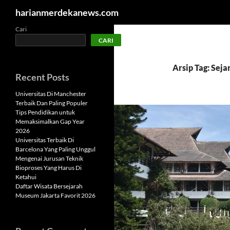
Cari
harianmerdekanews.com
Cari
CARI
Arsip Tag: Seja
Recent Posts
Universitas Di Manchester
Terbaik Dan Paling Populer
Tips Pendidikan untuk
Memaksimalkan Gap Year
2026
Universitas Terbaik Di
Barcelona Yang Paling Unggul
Mengenai Jurusan Teknik
Bioproses Yang Harus Di
Ketahui
Daftar Wisata Bersejarah
Museum Jakarta Favorit 2026