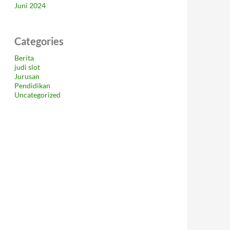
Juni 2024
Categories
Berita
judi slot
Jurusan
Pendidikan
Uncategorized