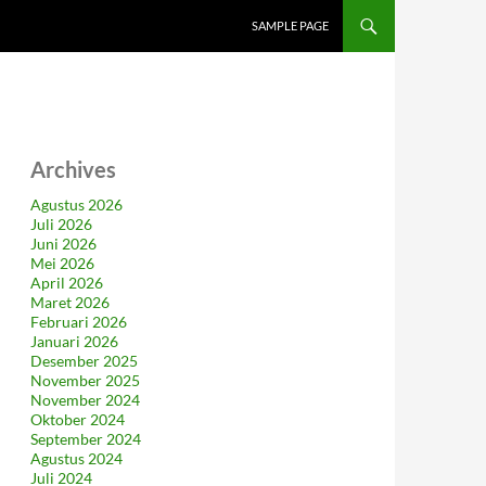
LANGSUNG KE ISI
SAMPLE PAGE
Archives
Agustus 2026
Juli 2026
Juni 2026
Mei 2026
April 2026
Maret 2026
Februari 2026
Januari 2026
Desember 2025
November 2025
November 2024
Oktober 2024
September 2024
Agustus 2024
Juli 2024