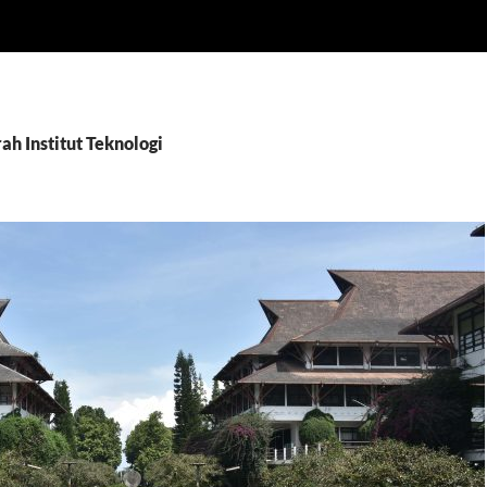
rah Institut Teknologi