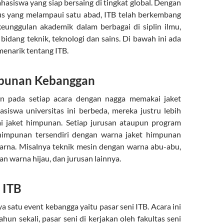
asiswa yang siap bersaing di tingkat global. Dengan
ius yang melampaui satu abad, ITB telah berkembang
eunggulan akademik dalam berbagai di siplin ilmu,
bidang teknik, teknologi dan sains. Di bawah ini ada
menarik tentang ITB.
mpunan Kebanggan
in pada setiap acara dengan nagga memakai jaket
siswa universitas ini berbeda, mereka justru lebih
 jaket himpunan. Setiap jurusan ataupun program
 himpunan tersendiri dengan warna jaket himpunan
arna. Misalnya teknik mesin dengan warna abu-abu,
gan warna hijau, dan jurusan lainnya.
 ITB
 satu event kebangga yaitu pasar seni ITB. Acara ini
ahun sekali, pasar seni di kerjakan oleh fakultas seni