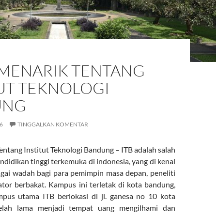
 MENARIK TENTANG
TUT TEKNOLOGI
UNG
6
TINGGALKAN KOMENTAR
entang Institut Teknologi Bandung – ITB adalah salah
didikan tinggi terkemuka di indonesia, yang di kenal
agai wadah bagi para pemimpin masa depan, peneliti
ator berbakat. Kampus ini terletak di kota bandung,
mpus utama ITB berlokasi di jl. ganesa no 10 kota
telah lama menjadi tempat uang mengilhami dan