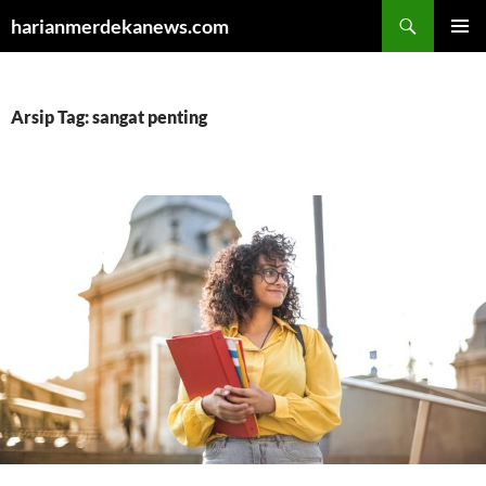
Cari
harianmerdekanews.com
LANGSUNG
MENU
KE
UTAMA
ISI
Arsip Tag: sangat penting