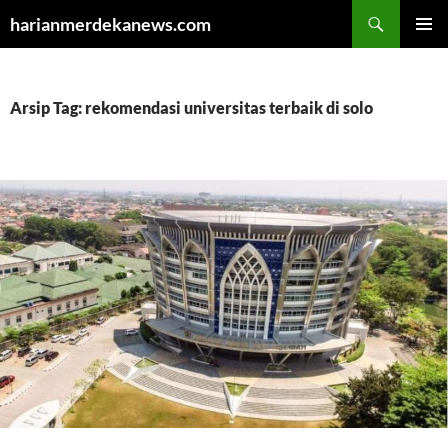
Cari
harianmerdekanews.com
LANGSUNG
MENU
KE
UTAMA
ISI
Arsip Tag: rekomendasi universitas terbaik di solo