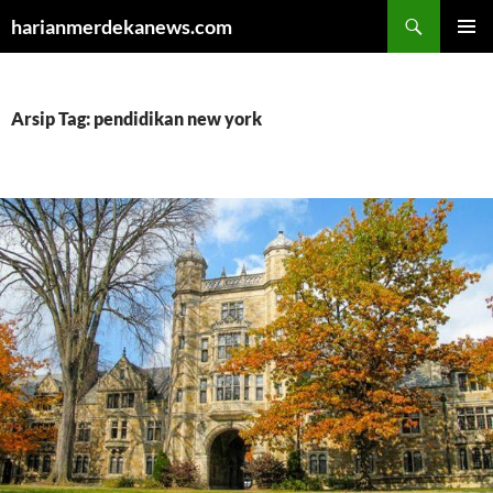
Cari
harianmerdekanews.com
LANGSUNG
MENU
KE
UTAMA
ISI
Arsip Tag: pendidikan new york