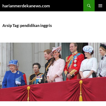
Cari
harianmerdekanews.com
LANGSUNG
MENU
KE
UTAMA
ISI
Arsip Tag: pendidikan inggris