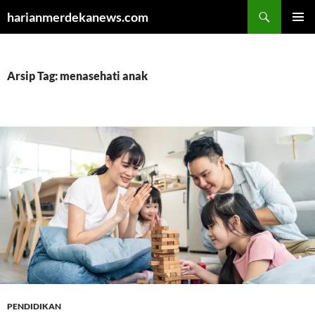
Cari
harianmerdekanews.com
LANGSUNG
MENU
KE
UTAMA
ISI
Arsip Tag: menasehati anak
PENDIDIKAN