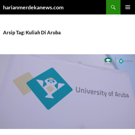
Cari
harianmerdekanews.com
LANGSUNG
MENU
KE
UTAMA
ISI
Arsip Tag: Kuliah Di Aruba