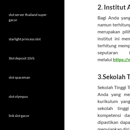
2. Institut
slot server thailand super
Bagi Anda yang
gacor
namun terhitung
merupakan pili
institut ini m
starlight princess slot
terhitung memp
seputaran 
Slot deposit 10rb
melalui
https:/
3.Sekolah 
slot spaceman
Sekolah Tinggi T
Anda yang mem
slot olympus
kurikulum yang
sekolah ting
kompetensi da
link slot gacor
dipastikan dapa
menyiapkan diri