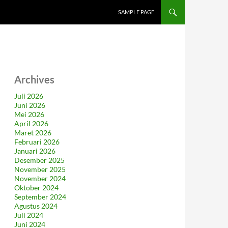
LANGSUNG KE ISI
SAMPLE PAGE
Archives
Juli 2026
Juni 2026
Mei 2026
April 2026
Maret 2026
Februari 2026
Januari 2026
Desember 2025
November 2025
November 2024
Oktober 2024
September 2024
Agustus 2024
Juli 2024
Juni 2024