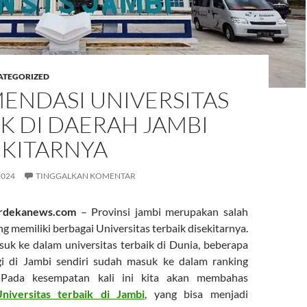
ATEGORIZED
ENDASI UNIVERSITAS
K DI DAERAH JAMBI
EKITARNYA
2024
TINGGALKAN KOMENTAR
rdekanews.com
– Provinsi jambi merupakan salah
ng memiliki berbagai Universitas terbaik disekitarnya.
uk ke dalam universitas terbaik di Dunia, beberapa
gi di Jambi sendiri sudah masuk ke dalam ranking
. Pada kesempatan kali ini kita akan membahas
niversitas terbaik di Jambi
, yang bisa menjadi