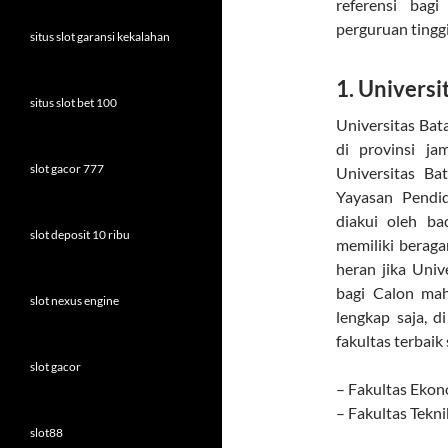
referensi bag
perguruan tinggi
situs slot garansi kekalahan
1. Universi
situs slot bet 100
Universitas Bat
di provinsi ja
slot gacor 777
Universitas Ba
Yayasan Pendid
diakui oleh ba
slot deposit 10 ribu
memiliki beraga
heran jika Univ
bagi Calon mah
slot nexus engine
lengkap saja, d
fakultas terbaik 
slot gacor
– Fakultas Eko
– Fakultas Tekni
slot88