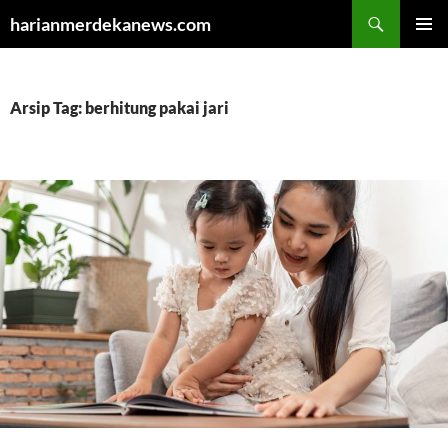
Cari
harianmerdekanews.com
LANGSUNG
MENU
KE
UTAMA
ISI
Arsip Tag: berhitung pakai jari