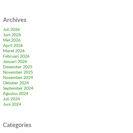
Archives
Juli 2026
Juni 2026
Mei 2026
April 2026
Maret 2026
Februari 2026
Januari 2026
Desember 2025
November 2025
November 2024
Oktober 2024
September 2024
Agustus 2024
Juli 2024
Juni 2024
Categories