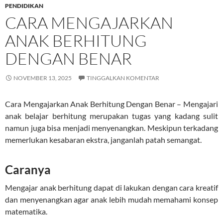
PENDIDIKAN
CARA MENGAJARKAN
ANAK BERHITUNG
DENGAN BENAR
NOVEMBER 13, 2025
TINGGALKAN KOMENTAR
Cara Mengajarkan Anak Berhitung Dengan Benar – Mengajari
anak belajar berhitung merupakan tugas yang kadang sulit
namun juga bisa menjadi menyenangkan. Meskipun terkadang
memerlukan kesabaran ekstra, janganlah patah semangat.
Caranya
Mengajar anak berhitung dapat di lakukan dengan cara kreatif
dan menyenangkan agar anak lebih mudah memahami konsep
matematika.