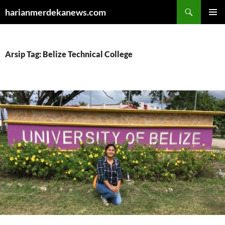
Cari
harianmerdekanews.com
LANGSUNG
MENU
KE
UTAMA
ISI
Arsip Tag: Belize Technical College