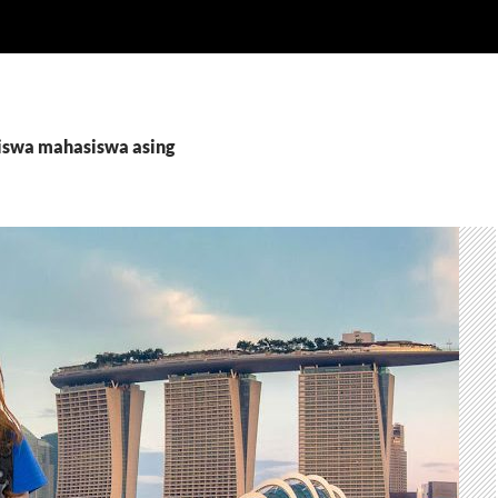
siswa mahasiswa asing