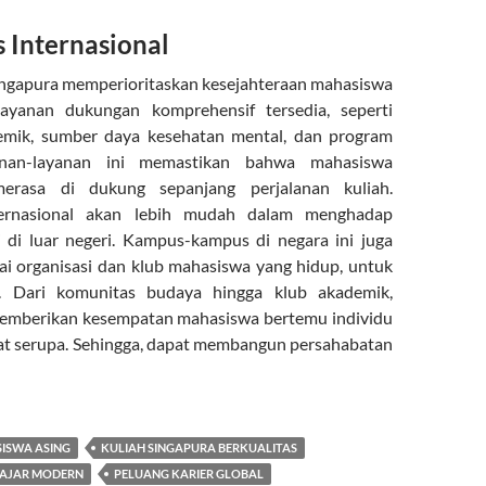
 Internasional
singapura memperioritaskan kesejahteraan mahasiswa
 Layanan dukungan komprehensif tersedia, seperti
emik, sumber daya kesehatan mental, dan program
yanan-layanan ini memastikan bahwa mahasiswa
 merasa di dukung sepanjang perjalanan kuliah.
ernasional akan lebih mudah dalam menghadap
 di luar negeri. Kampus-kampus di negara ini juga
ai organisasi dan klub mahasiswa yang hidup, untuk
t. Dari komunitas budaya hingga klub akademik,
memberikan kesempatan mahasiswa bertemu individu
at serupa. Sehingga, dapat membangun persahabatan
ISWA ASING
KULIAH SINGAPURA BERKUALITAS
LAJAR MODERN
PELUANG KARIER GLOBAL