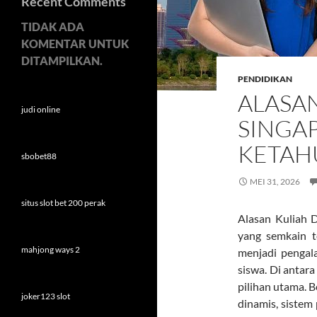
Recent Comments
TIDAK ADA
KOMENTAR UNTUK
DITAMPILKAN.
PENDIDIKAN
ALASAN
judi online
SINGA
KETAH
sbobet88
MEI 31, 2026
situs slot bet 200 perak
Alasan Kuliah 
yang semkain t
mahjong ways 2
menjadi pengal
siswa. Di antar
pilihan utama. 
joker123 slot
dinamis, sistem 