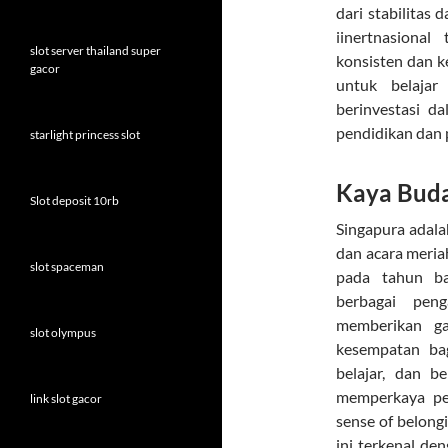
dari stabilitas 
iinertnasional
slot server thailand super
konsisten dan 
gacor
untuk belajar
berinvestasi d
pendidikan dan
starlight princess slot
Kaya Bud
Slot deposit 10rb
Singapura adala
dan acara meria
slot spaceman
pada tahun ba
berbagai pen
memberikan ga
slot olympus
kesempatan bag
belajar, dan b
memperkaya pe
link slot gacor
sense of belongi
ini terkenal de