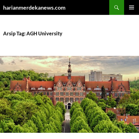
Cari
harianmerdekanews.com
LANGSUNG
MENU
KE
UTAMA
ISI
Arsip Tag: AGH University