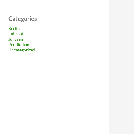
Categories
Berita
judi slot
Jurusan
Pendidikan
Uncategorized