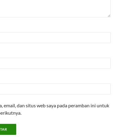
 email, dan situs web saya pada peramban ini untuk
erikutnya.