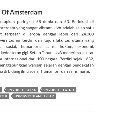
y Of Amsterdam
tapkan peringkat 58 dunia dan 53. Berlokasi di
sterdam yang sangat vibrant. UvA adalah salah satu
set terbesar di eropa dengan lebih dari 24.000
ersitas ini terdiri dari tujuh fakultas utama yang
u sosial, humaniora, sains, hukum, ekonomi,
 kedokteran gigi. Setiap Tahun, UvA menerima sekitar
 internasional dari 100 negara. Berdiri sejak 1632,
i menggabungkan warisan sejarah dengan pendekatan
 di bidang ilmu sosial, humaniori, dan sains murni.
N
UNIVERSITEIT LEIDEN
UNIVERSITEIT TWENTE
RECHT
UNIVERSITY OF AMSTERDAM