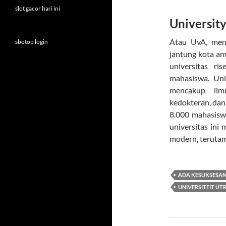
slot gacor hari ini
Universit
Atau UvA, mene
sbotop login
jantung kota am
universitas ri
mahasiswa. Univ
mencakup ilm
kedokteran, dan
8.000 mahasiswa
universitas in
modern, terutama
ADA KESUKSESA
UNIVERSITEIT UT
Navigasi