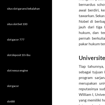
bernardus scho
situs slot garansi kekalahan
awal berdiri, 
tawarkan. Sekara
Nobel di berba
situs slot bet 100
jauh dari tiga 
hukum, dan ten
pernah berkuli
slot gacor 777
pakar hukum tern
slot deposit 10 ribu
Universite
Tiap tahunnya,
slot nexus engine
sebagai tujuan 
program sarjan
merupakan unive
slot gacor
reputasinya sud
William I, Unive
yang memiliki 
slot88