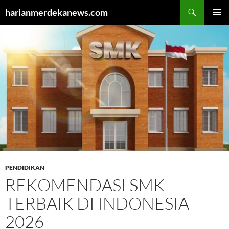
Cari
harianmerdekanews.com
LANGSUNG
MENU
KE
UTAMA
ISI
PENDIDIKAN
REKOMENDASI SMK
TERBAIK DI INDONESIA
2026