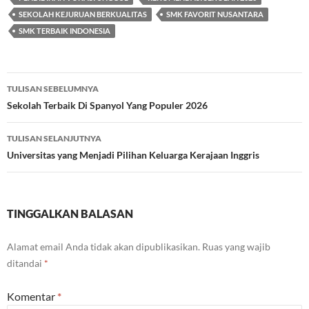
SEKOLAH KEJURUAN BERKUALITAS
SMK FAVORIT NUSANTARA
SMK TERBAIK INDONESIA
Navigasi
TULISAN SEBELUMNYA
Tulisan
Sekolah Terbaik Di Spanyol Yang Populer 2026
TULISAN SELANJUTNYA
Universitas yang Menjadi Pilihan Keluarga Kerajaan Inggris
TINGGALKAN BALASAN
Alamat email Anda tidak akan dipublikasikan.
Ruas yang wajib
ditandai
*
Komentar
*