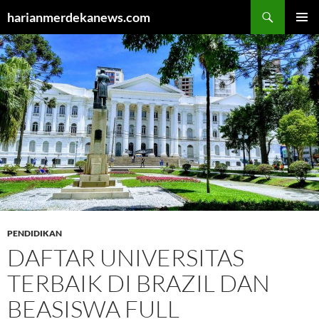
Cari
harianmerdekanews.com
LANGSUNG
MENU
KE
UTAMA
ISI
PENDIDIKAN
DAFTAR UNIVERSITAS
TERBAIK DI BRAZIL DAN
BEASISWA FULL