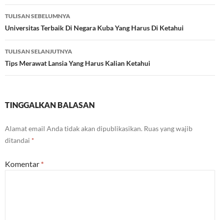
Navigasi
TULISAN SEBELUMNYA
Tulisan
Universitas Terbaik Di Negara Kuba Yang Harus Di Ketahui
TULISAN SELANJUTNYA
Tips Merawat Lansia Yang Harus Kalian Ketahui
TINGGALKAN BALASAN
Alamat email Anda tidak akan dipublikasikan.
Ruas yang wajib
ditandai
*
Komentar
*